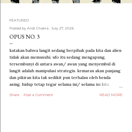
FEATURED
P
Posted by
Andi Chakra
July 27, 2026
OPUS NO. 3
o
katakan bahwa langit sedang berpihak pada kita dan alien
s
tidak akan memusuhi. ufo itu sedang mengapung,
t
tersembunyi di antara awan/ awan yang menyembul di
langit adalah manipulasi strategis. kemarau akan panjang
s
dan pikiran kita tak sedikit pun terhalau oleh benda
asing. hidup tetap tegar selama ini/ selama ini kita
belajar mensejajarkan kesadaran akan hal-hal yang kita
Share
Post a Comment
READ MORE
anggap rumit pada saat kita masih setinggi paha anak
remaja jangkung. berapa pun banyaknya jenis makhluk
hidup di semesta ini, lipatan waktu telah merekam semua
tindak-tanduk dan pikiran menjadi sebuah gubahan yang
begitu cantik. gubahan itu kini menjelma menjadi bunga
mekar dan berwarna pekat.