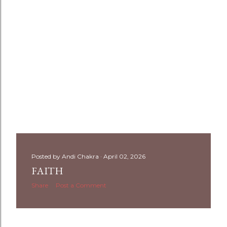
Posted by
Andi Chakra
April 02, 2026
FAITH
Share
Post a Comment