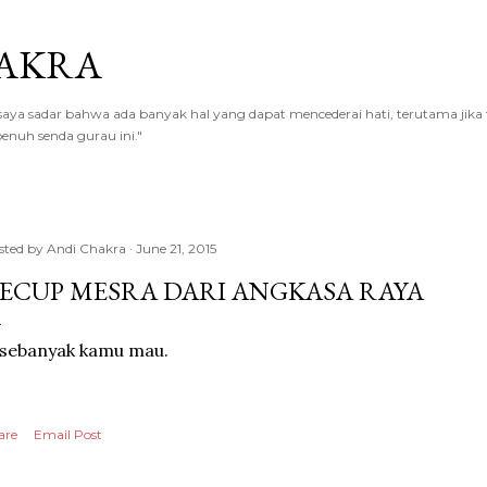
Skip to main content
AKRA
a sadar bahwa ada banyak hal yang dapat mencederai hati, terutama jika te
enuh senda gurau ini."
sted by
Andi Chakra
June 21, 2015
ECUP MESRA DARI ANGKASA RAYA
 sebanyak kamu mau.
are
Email Post