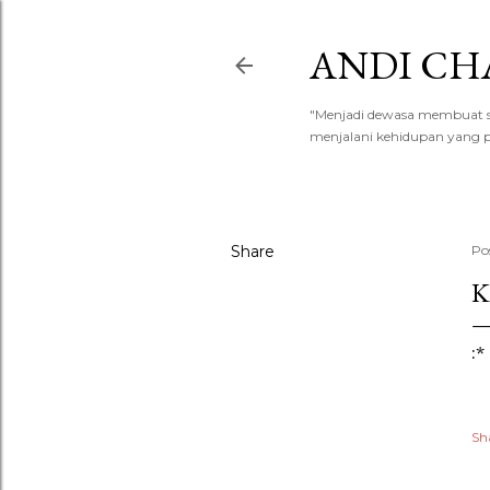
ANDI CH
"Menjadi dewasa membuat say
menjalani kehidupan yang p
Share
Po
K
:*
Sh