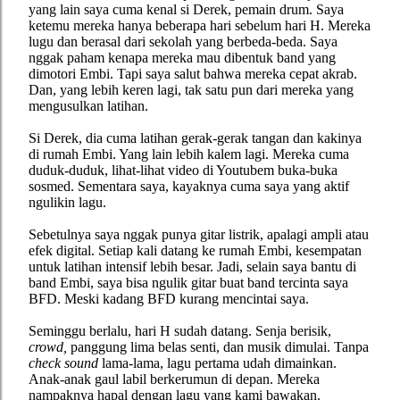
yang lain saya cuma kenal si Derek, pemain drum. Saya
ketemu mereka hanya beberapa hari sebelum hari H. Mereka
lugu dan berasal dari sekolah yang berbeda-beda. Saya
nggak paham kenapa mereka mau dibentuk band yang
dimotori Embi. Tapi saya salut bahwa mereka cepat akrab.
Dan, yang lebih keren lagi, tak satu pun dari mereka yang
mengusulkan latihan.
Si Derek, dia cuma latihan gerak-gerak tangan dan kakinya
di rumah Embi. Yang lain lebih kalem lagi. Mereka cuma
duduk-duduk, lihat-lihat video di Youtubem buka-buka
sosmed. Sementara saya, kayaknya cuma saya yang aktif
ngulikin lagu.
Sebetulnya saya nggak punya gitar listrik, apalagi ampli atau
efek digital. Setiap kali datang ke rumah Embi, kesempatan
untuk latihan intensif lebih besar. Jadi, selain saya bantu di
band Embi, saya bisa ngulik gitar buat band tercinta saya
BFD. Meski kadang BFD kurang mencintai saya.
Seminggu berlalu, hari H sudah datang. Senja berisik,
crowd,
panggung lima belas senti, dan musik dimulai. Tanpa
check sound
lama-lama, lagu pertama udah dimainkan.
Anak-anak gaul labil berkerumun di depan. Mereka
nampaknya hapal dengan lagu yang kami bawakan.