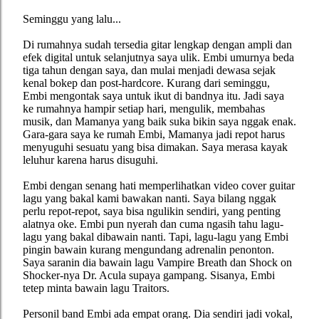
Seminggu yang lalu...
Di rumahnya sudah tersedia gitar lengkap dengan ampli dan
efek digital untuk selanjutnya saya ulik. Embi umurnya beda
tiga tahun dengan saya, dan mulai menjadi dewasa sejak
kenal bokep dan post-hardcore. Kurang dari seminggu,
Embi mengontak saya untuk ikut di bandnya itu. Jadi saya
ke rumahnya hampir setiap hari, mengulik, membahas
musik, dan Mamanya yang baik suka bikin saya nggak enak.
Gara-gara saya ke rumah Embi, Mamanya jadi repot harus
menyuguhi sesuatu yang bisa dimakan. Saya merasa kayak
leluhur karena harus disuguhi.
Embi dengan senang hati memperlihatkan video cover guitar
lagu yang bakal kami bawakan nanti. Saya bilang nggak
perlu repot-repot, saya bisa ngulikin sendiri, yang penting
alatnya oke. Embi pun nyerah dan cuma ngasih tahu lagu-
lagu yang bakal dibawain nanti. Tapi, lagu-lagu yang Embi
pingin bawain kurang mengundang adrenalin penonton.
Saya saranin dia bawain lagu Vampire Breath dan Shock on
Shocker-nya Dr. Acula supaya gampang. Sisanya, Embi
tetep minta bawain lagu Traitors.
Personil band Embi ada empat orang. Dia sendiri jadi vokal,