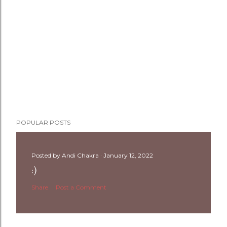
POPULAR POSTS
Posted by
Andi Chakra
January 12, 2022
:)
Share
Post a Comment