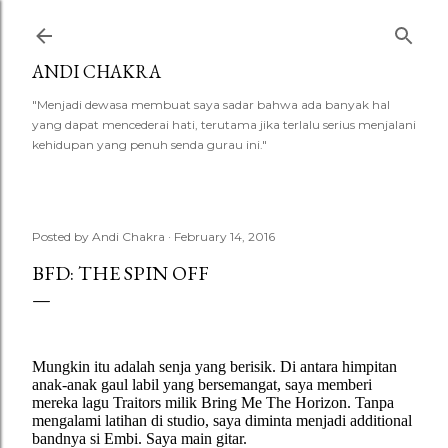
Skip to main content
ANDI CHAKRA
"Menjadi dewasa membuat saya sadar bahwa ada banyak hal
yang dapat mencederai hati, terutama jika terlalu serius menjalani
kehidupan yang penuh senda gurau ini."
Posted by
Andi Chakra
February 14, 2016
BFD: THE SPIN OFF
Mungkin itu adalah senja yang berisik. Di antara himpitan
anak-anak gaul labil yang bersemangat, saya memberi
mereka lagu Traitors milik Bring Me The Horizon. Tanpa
mengalami latihan di studio, saya diminta menjadi additional
bandnya si Embi. Saya main gitar.