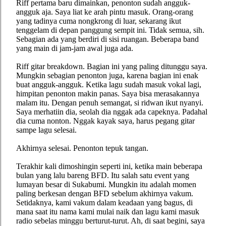
Riff pertama baru dimainkan, penonton sudah angguk-
angguk aja. Saya liat ke arah pintu masuk. Orang-orang
yang tadinya cuma nongkrong di luar, sekarang ikut
tenggelam di depan panggung sempit ini. Tidak semua, sih.
Sebagian ada yang berdiri di sisi ruangan. Beberapa band
yang main di jam-jam awal juga ada.
Riff gitar breakdown. Bagian ini yang paling ditunggu saya.
Mungkin sebagian penonton juga, karena bagian ini enak
buat angguk-angguk. Ketika lagu sudah masuk vokal lagi,
himpitan penonton makin panas. Saya bisa merasakannya
malam itu. Dengan penuh semangat, si ridwan ikut nyanyi.
Saya merhatiin dia, seolah dia nggak ada capeknya. Padahal
dia cuma nonton. Nggak kayak saya, harus pegang gitar
sampe lagu selesai.
Akhirnya selesai. Penonton tepuk tangan.
Terakhir kali dimoshingin seperti ini, ketika main beberapa
bulan yang lalu bareng BFD. Itu salah satu event yang
lumayan besar di Sukabumi. Mungkin itu adalah momen
paling berkesan dengan BFD sebelum akhirnya vakum.
Setidaknya, kami vakum dalam keadaan yang bagus, di
mana saat itu nama kami mulai naik dan lagu kami masuk
radio sebelas minggu berturut-turut. Ah, di saat begini, saya