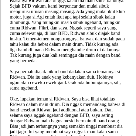
Biasanya Ridwan ada di gigs kalau dia main sama bandnya.
Sejak BFD vakum, kami berpencar dan mulai sibuk
mengurusi urusan masing-masing. Ada yang mulai ikut klub
motor, juga si Agi entah ikut apa tapi selalu sibuk kalau
dihubungi. Yang mungkin masih sibuk ngeband, mungkin
cuma Ridwan, Fikri, dan saya. Nggak seperti saya yang
cuma selewat aja, di luar BFD, Ridwan sibuk diajak band
ini-itu. Temen-temen nongkrongnya banyak dan sudah pada
tahu kalau dia hebat dalam main drum. Tidak kurang ada
tiga band di mana Ridwan menghandle drum di dalamnya.
Tak kurang juga dua kali seminggu dia main dengan band
yang berbeda.
Saya pernah diajak bikin band dadakan sama temannya si
Ridwan. Dia itu anak yang kebanyakan duit. Hobinya
ngontakin cewek-cewek gaul. Gak ada hubungannya, sih,
sama ngeband.
Oke, lupakan teman si Ridwan. Saya bisa lihat totalitas
Ridwan dalam main drum. Dia nggak memandang bahwa di
band tersebut Ridwan jadi additional atau bukan. Dan
selama saya nggak ngeband dengan BFD, saya sering
dengar Ridwan main bagus meski bermain di band orang.
Bisa jadi jam terbangnya yang semakin tinggi membuat dia
jadi jago. Ini yang membuat saya nggak mau kalah sama