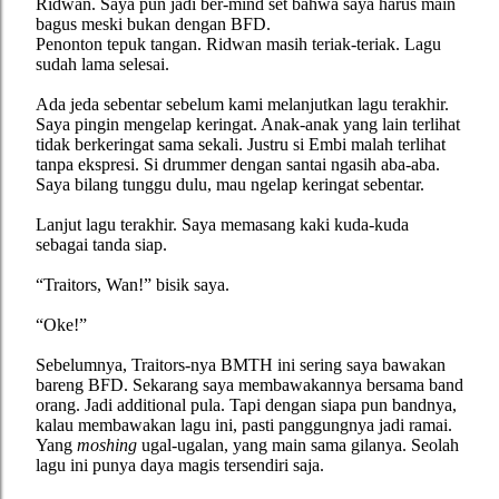
Ridwan. Saya pun jadi ber-mind set bahwa saya harus main
bagus meski bukan dengan BFD.
Penonton tepuk tangan. Ridwan masih teriak-teriak. Lagu
sudah lama selesai.
Ada jeda sebentar sebelum kami melanjutkan lagu terakhir.
Saya pingin mengelap keringat. Anak-anak yang lain terlihat
tidak berkeringat sama sekali. Justru si Embi malah terlihat
tanpa ekspresi. Si drummer dengan santai ngasih aba-aba.
Saya bilang tunggu dulu, mau ngelap keringat sebentar.
Lanjut lagu terakhir. Saya memasang kaki kuda-kuda
sebagai tanda siap.
“Traitors, Wan!” bisik saya.
“Oke!”
Sebelumnya, Traitors-nya BMTH ini sering saya bawakan
bareng BFD. Sekarang saya membawakannya bersama band
orang. Jadi additional pula. Tapi dengan siapa pun bandnya,
kalau membawakan lagu ini, pasti panggungnya jadi ramai.
Yang
moshing
ugal-ugalan, yang main sama gilanya. Seolah
lagu ini punya daya magis tersendiri saja.