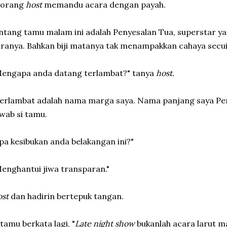
eorang
host
memandu acara dengan payah.
ntang tamu malam ini adalah Penyesalan Tua, superstar yan
ranya. Bahkan biji matanya tak menampakkan cahaya secui
Mengapa anda datang terlambat?" tanya
host.
erlambat adalah nama marga saya. Nama panjang saya Pe
wab si tamu.
pa kesibukan anda belakangan ini?"
enghantui jiwa transparan."
ost
dan hadirin
bertepuk tangan.
 tamu berkata lagi, "
Late night show
bukanlah acara larut m