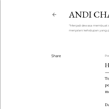
ANDI CH
"Menjadi dewasa membuat say
menjalani kehidupan yang p
Share
Po
H
Te
pe
me
Da