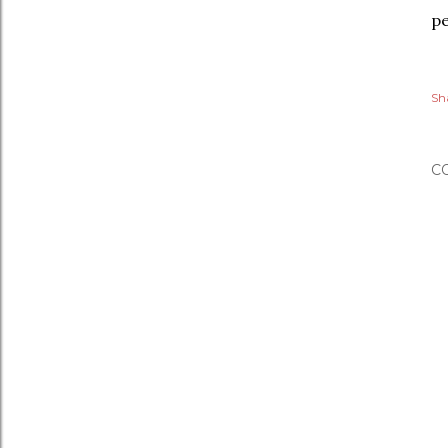
pe
Sh
C