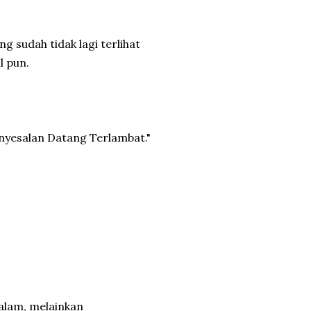
g sudah tidak lagi terlihat
l pun.
nyesalan Datang Terlambat."
alam, melainkan