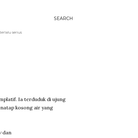
SEARCH
rlalu serius
latif. Ia terduduk di ujung
enatap kosong air yang
w
dan