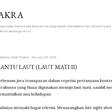
Skip to main content
AKRA
a sadar bahwa ada banyak hal yang dapat mencederai hati, terutama jika te
enuh senda gurau ini."
sted by
Andi Chakra
January 02, 2021
ANTU LAUT (LAUT MATI II)
rbenam jiwa transparan dalam repetisi pertanyaan kontemp
rahunya yang biasa digunakan menuju laut mati, sambil m
mantulkan sisa kehidupan.
danya menyala bagai televisi. Menayangkan
late night sho