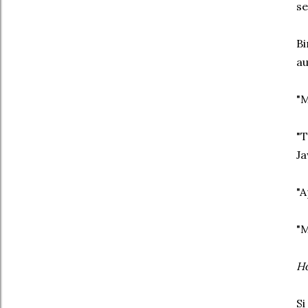
s
Bi
au
"
"T
Ja
"A
"M
H
Si