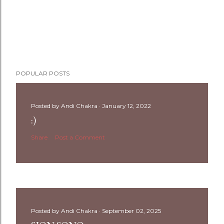
POPULAR POSTS
Posted by
Andi Chakra
January 12, 2022
:)
Share
Post a Comment
Posted by
Andi Chakra
September 02, 2025