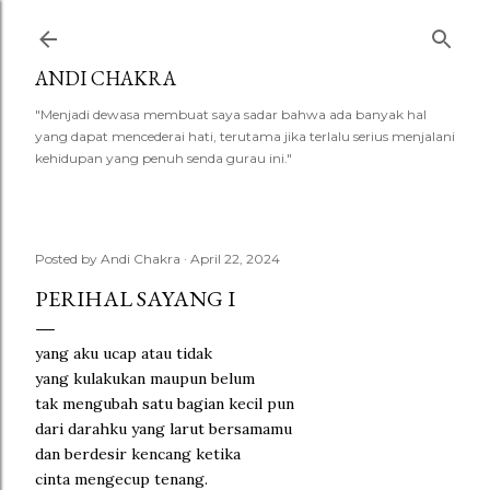
Skip to main content
ANDI CHAKRA
"Menjadi dewasa membuat saya sadar bahwa ada banyak hal
yang dapat mencederai hati, terutama jika terlalu serius menjalani
kehidupan yang penuh senda gurau ini."
Posted by
Andi Chakra
April 22, 2024
PERIHAL SAYANG I
yang aku ucap atau tidak
yang kulakukan maupun belum
tak mengubah satu bagian kecil pun
dari darahku yang larut bersamamu
dan berdesir kencang ketika
cinta mengecup tenang.