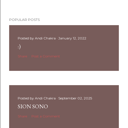
n
t
POPULAR POSTS
Posted by
Andi Chakra
January 12, 2022
:)
Share
Post a Comment
Posted by
Andi Chakra
September 02, 2025
SION SONO
Share
Post a Comment