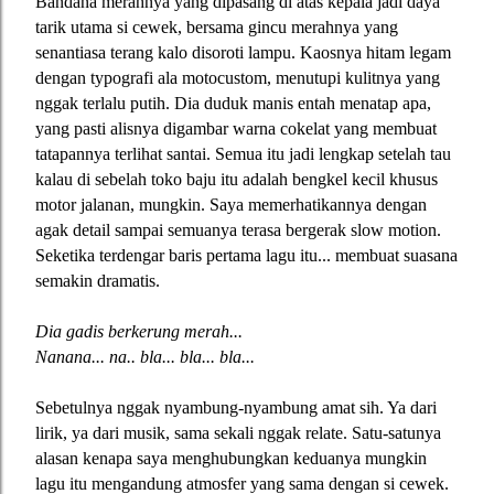
Bandana merahnya yang dipasang di atas kepala jadi daya
tarik utama si cewek, bersama gincu merahnya yang
senantiasa terang kalo disoroti lampu. Kaosnya hitam legam
dengan typografi ala motocustom, menutupi kulitnya yang
nggak terlalu putih. Dia duduk manis entah menatap apa,
yang pasti alisnya digambar warna cokelat yang membuat
tatapannya terlihat santai. Semua itu jadi lengkap setelah tau
kalau di sebelah toko baju itu adalah bengkel kecil khusus
motor jalanan, mungkin. Saya memerhatikannya dengan
agak detail sampai semuanya terasa bergerak slow motion.
Seketika terdengar baris pertama lagu itu... membuat suasana
semakin dramatis.
Dia gadis berkerung merah...
Nanana... na.. bla... bla... bla...
Sebetulnya nggak nyambung-nyambung amat sih. Ya dari
lirik, ya dari musik, sama sekali nggak relate. Satu-satunya
alasan kenapa saya menghubungkan keduanya mungkin
lagu itu mengandung atmosfer yang sama dengan si cewek.