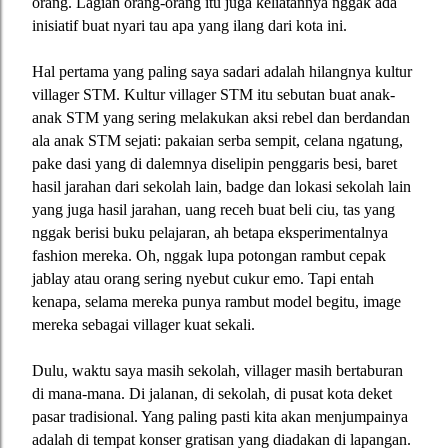
orang. Lagian orang-orang itu juga keliatannya nggak ada
inisiatif buat nyari tau apa yang ilang dari kota ini.
Hal pertama yang paling saya sadari adalah hilangnya kultur
villager STM. Kultur villager STM itu sebutan buat anak-
anak STM yang sering melakukan aksi rebel dan berdandan
ala anak STM sejati: pakaian serba sempit, celana ngatung,
pake dasi yang di dalemnya diselipin penggaris besi, baret
hasil jarahan dari sekolah lain, badge dan lokasi sekolah lain
yang juga hasil jarahan, uang receh buat beli ciu, tas yang
nggak berisi buku pelajaran, ah betapa eksperimentalnya
fashion mereka. Oh, nggak lupa potongan rambut cepak
jablay atau orang sering nyebut cukur emo. Tapi entah
kenapa, selama mereka punya rambut model begitu, image
mereka sebagai villager kuat sekali.
Dulu, waktu saya masih sekolah, villager masih bertaburan
di mana-mana. Di jalanan, di sekolah, di pusat kota deket
pasar tradisional. Yang paling pasti kita akan menjumpainya
adalah di tempat konser gratisan yang diadakan di lapangan.