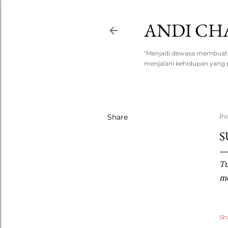
ANDI CH
"Menjadi dewasa membuat sa
menjalani kehidupan yang p
Share
Po
S
Tu
me
Sh