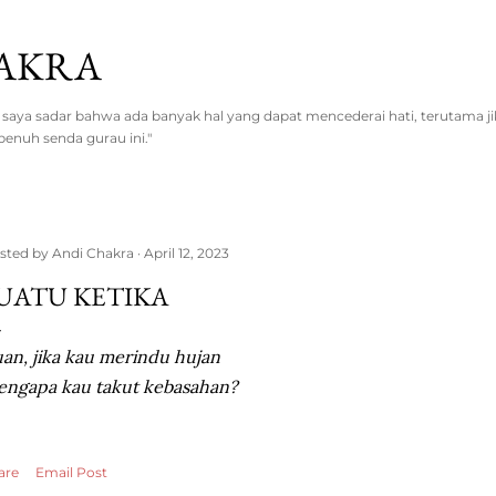
Skip to main content
AKRA
ya sadar bahwa ada banyak hal yang dapat mencederai hati, terutama jika
enuh senda gurau ini."
sted by
Andi Chakra
April 12, 2023
UATU KETIKA
an, jika kau merindu hujan
ngapa kau takut kebasahan?
are
Email Post