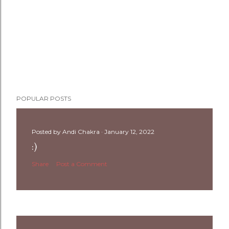
POPULAR POSTS
Posted by
Andi Chakra
January 12, 2022
:)
Share
Post a Comment