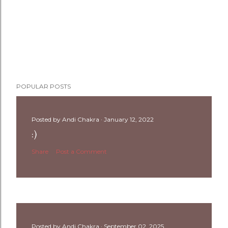
POPULAR POSTS
Posted by
Andi Chakra
January 12, 2022
:)
Share
Post a Comment
Posted by
Andi Chakra
September 02, 2025