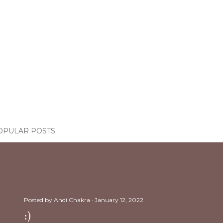
OPULAR POSTS
Posted by
Andi Chakra
January 12, 2022
:)