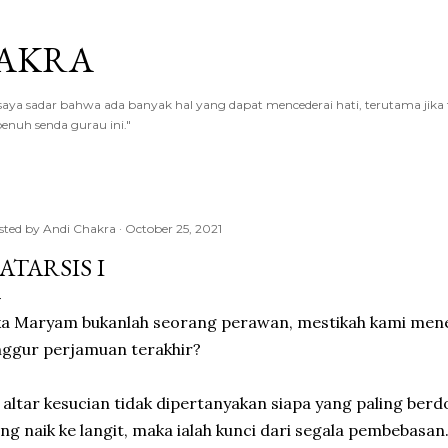
Skip to main content
AKRA
a sadar bahwa ada banyak hal yang dapat mencederai hati, terutama jika te
enuh senda gurau ini."
sted by
Andi Chakra
October 25, 2021
ATARSIS I
ka Maryam bukanlah seorang perawan, mestikah kami mene
ggur perjamuan terakhir?
 altar kesucian tidak dipertanyakan siapa yang paling berdo
ng naik ke langit, maka ialah kunci dari segala pembebasan