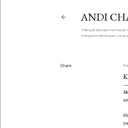
ANDI CH
"Menjadi dewasa membuat say
menjalani kehidupan yang p
Share
Po
K
Ji
an
Di
ya