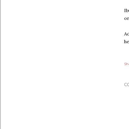
Ib
or
Ad
he
Sh
C